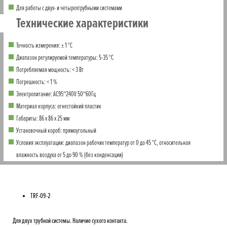
Для работы с двух- и четырехтрубными системами
Технические характеристики
Точность измерения: ± 1 °C
Диапазон регулируемой температуры: 5-35 °C
Потребляемая мощность: < 3 Вт
Погрешность: < 1 %
Электропитание: AC95~240V 50~60Гц
Материал корпуса: огнестойкий пластик
Габариты: 86 x 86 x 25 мм
Установочный короб: прямоугольный
Условия эксплуатации: диапазон рабочих температур от 0 до 45 °C, относительная
влажность воздуха от 5 до 90 % (без конденсации)
TRF-09-2
Для двух трубной системы. Наличие сухого контакта.