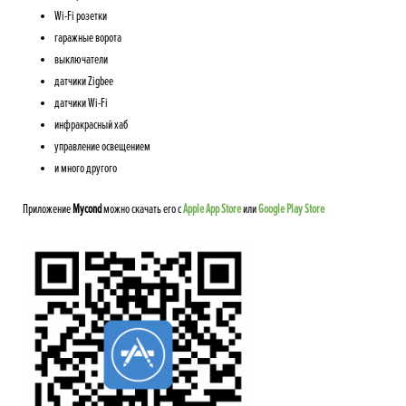
Wi-Fi розетки
гаражные ворота
выключатели
датчики Zigbee
датчики Wi-Fi
инфракрасный хаб
управление освещением
и много другого
Приложение
Mycond
можно скачать его с
Apple App Store
или
Google Play Store