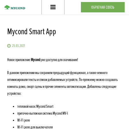
ОБРАТНАЯ СВЯЗЬ
Тёплый пол
Mycond Smart App
Фанкойлы
25.03.2021
Гигростат
Новое приложение
Mycond
уже доступно для скачивания!
Где купить
В данном приложении мы сохранили предыдущий функционал, а также немного
Статьи
оптимизировали тексты и списки добавляемых устройств. По-прежнему можно создавать
комнаты дома, смарт сцены и прочие элементы автоматизации. Добавлены следующие
Контакты
устройства:
тепловой насос Mycond Smart
приточно-вытяжная система Mycond MV-I
Wi-Fi реле
Wi-Fi реле для выключателя